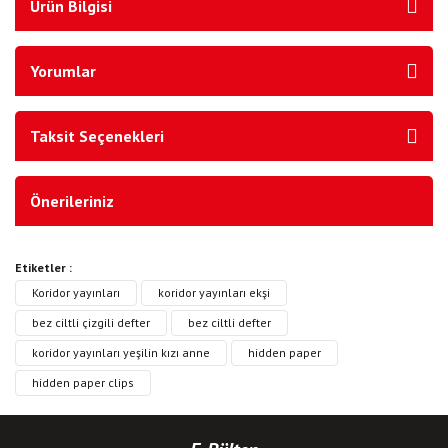
Ürün Bilgisi
Yorumlar
Taksit Seçenekleri
Önerileriniz
Etiketler :
Koridor yayınları
koridor yayınları ekşi
bez ciltli çizgili defter
bez ciltli defter
koridor yayınları yeşilin kızı anne
hidden paper
hidden paper clips