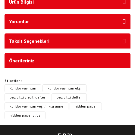
Ürün Bilgisi
Yorumlar
Taksit Seçenekleri
Önerileriniz
Etiketler :
Koridor yayınları
koridor yayınları ekşi
bez ciltli çizgili defter
bez ciltli defter
koridor yayınları yeşilin kızı anne
hidden paper
hidden paper clips