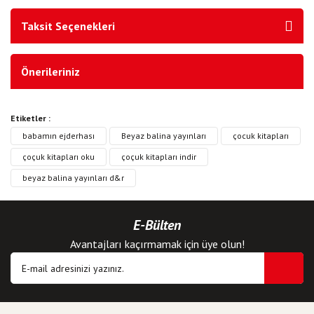
Taksit Seçenekleri
Önerileriniz
Etiketler :
babamın ejderhası
Beyaz balina yayınları
çocuk kitapları
çoçuk kitapları oku
çoçuk kitapları indir
beyaz balina yayınları d&r
E-Bülten
Avantajları kaçırmamak için üye olun!