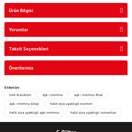
Ürün Bilgisi
Yorumlar
Taksit Seçenekleri
Önerileriniz
Etiketler :
türk klasikleri
aşk ı memnu
aşk ı memnu final
aşk ı memnu kitap
halit ziya uşaklıgil eserleri
halit ziya uşaklıgil aşkı memnu
halit ziya uşaklıgil romanları