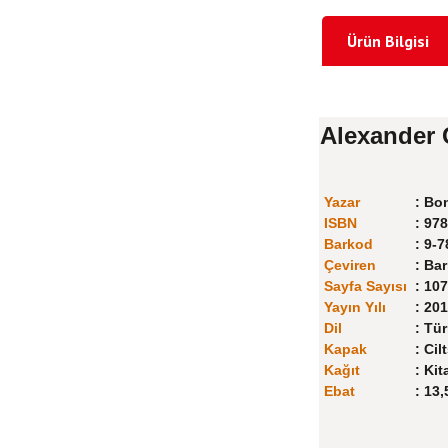
Ürün Bilgisi
Alexander 
Yazar
:
Bon
ISBN
:
978
Barkod
:
9-7
Çeviren
:
Barı
Sayfa Sayısı
:
107
Yayın Yılı
:
201
Dil
:
Tür
Kapak
:
Cilt
Kağıt
:
Kit
Ebat
:
13,