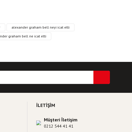
ri formunu kullanarak tarafımıza iletebilirsiniz.
r
alexander graham bell neyi icat etti
nder graham bell ne icat etti
İLETİŞİM
Müşteri İletişim
0212 544 41 41