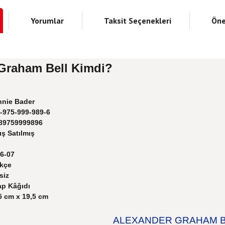
Yorumlar
Taksit Seçenekleri
Öne
Graham Bell Kimdi?
nie Bader
-975-999-989-6
89759999896
ş Satılmış
6-07
kçe
siz
ap Kâğıdı
5 cm x 19,5 cm
ALEXANDER GRAHAM B