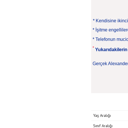
* Kendisine ikinci
* İşitme engellil
* Telefonun mucid
*
Y
u
karıdakileri
Gerçek Alexander 
Yaş Aralığı
Sınıf Aralığı