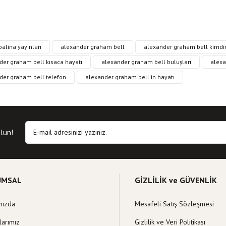
, resim, kitap açıklamalarında ve diğer konularda yetersiz gördüğünüz noktaları öne
alina yayınları
alexander graham bell
alexander graham bell kimdi
in teşekkür ederiz.
Bu kitaba ilk yorumu siz yapın!
der graham bell kısaca hayatı
alexander graham bell buluşları
alexa
der graham bell telefon
alexander graham bell'in hayatı
siz, bozuk veya görüntülenemiyor.
Yorum Yaz
 eksik bilgiler bulunuyor.
hatalar bulunuyor.
itelerden daha pahalı.
lun!
klı alternatifler olmalı.
UMSAL
GİZLİLİK ve GÜVENLİK
mızda
Mesafeli Satış Sözleşmesi
Gönder
larımız
Gizlilik ve Veri Politikası