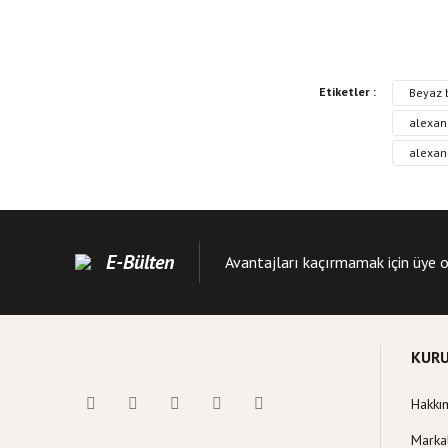
Bu kitabın fiyat bilgisi
Etiketler :
Beyaz b
Görüş ve önerileriniz iç
alexan
alexan
Kitap resmi kalite
Kitap açıklamasında
Kitap bilgilerinde 
Kitap fiyatı diğer s
E-Bülten
Avantajları kaçırmamak için üye o
Bu kitaba benzer far
KUR
Hakkı
Marka