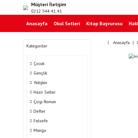
Müşteri İletişim
0212 544 41 41
Anasayfa
Okul Setleri
Kitap Başvurusu
Hak
Anasayfa
Kategoriler
Çocuk
Gençlik
Yetişkin
Hazır Setler
Çizgi Roman
Defter
Felsefe
Manga