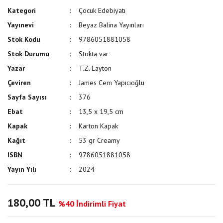
Kategori
Çocuk Edebiyatı
Yayınevi
Beyaz Balina Yayınları
Stok Kodu
9786051881058
Stok Durumu
Stokta var
Yazar
T.Z. Layton
Çeviren
James Cem Yapıcıoğlu
Sayfa Sayısı
376
Ebat
13,5 x 19,5 cm
Kapak
Karton Kapak
Kağıt
53 gr Creamy
ISBN
9786051881058
Yayın Yılı
2024
180,00 TL
%40 İndirimli Fiyat