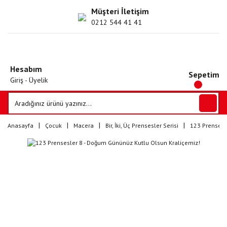
Müşteri İletişim
0212 544 41 41
Hesabım
Sepetim
Giriş - Üyelik
Anasayfa
Çocuk
Macera
Bir, İki, Üç Prensesler Serisi
123 Prensesl