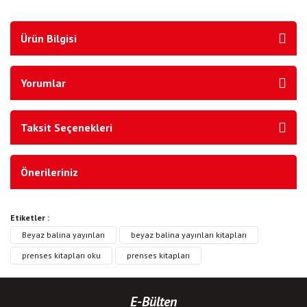
Ürün Bilgisi
Yorumlar
Taksit Seçenekleri
Önerileriniz
Etiketler :
Beyaz balina yayınları
beyaz balina yayınları kitapları
prenses kitapları oku
prenses kitapları
E-Bülten