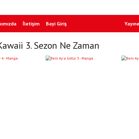
kımızda
İletişim
Bayi Giriş
Yayıne
Kawaii 3. Sezon Ne Zaman
YENI
YENI