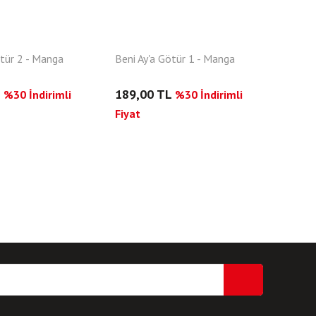
ötür 2 - Manga
Beni Ay'a Götür 1 - Manga
L
189,00 TL
%30 İndirimli
%30 İndirimli
Fiyat