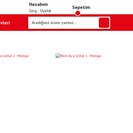
Hesabım
Sepetim
Giriş - Üyelik
vleri
YENI