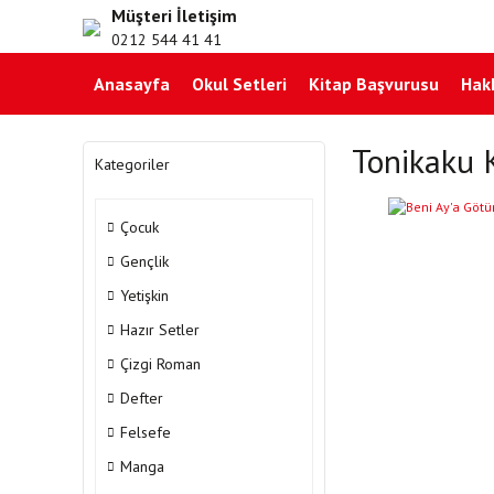
Müşteri İletişim
0212 544 41 41
Anasayfa
Okul Setleri
Kitap Başvurusu
Hak
Tonikaku 
Kategoriler
YENI
Çocuk
Gençlik
Yetişkin
Hazır Setler
Çizgi Roman
Defter
Felsefe
Manga