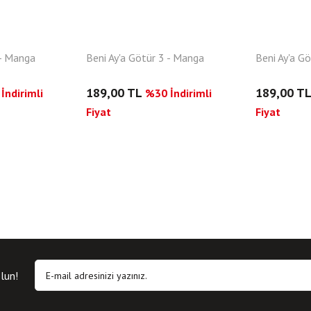
 - Manga
Beni Ay'a Götür 3 - Manga
Beni Ay'a G
189,00 TL
189,00 T
İndirimli
%30 İndirimli
Fiyat
Fiyat
lun!