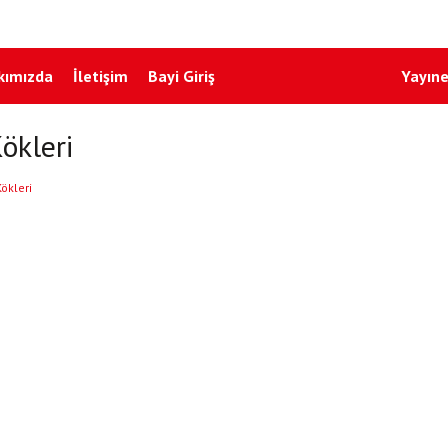
kımızda
İletişim
Bayi Giriş
Yayıne
ökleri