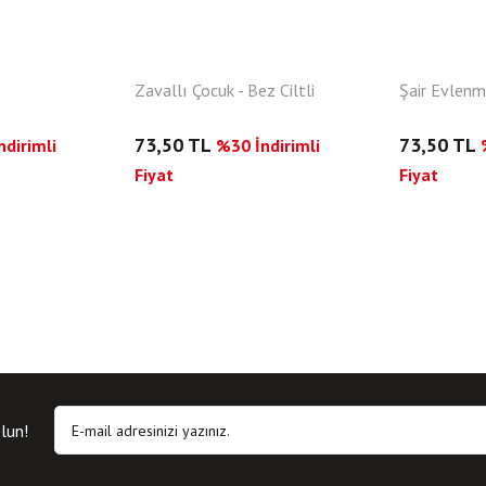
Zavallı Çocuk - Bez Ciltli
Şair Evlenme
73,50 TL
73,50 TL
dirimli
%30 İndirimli
Fiyat
Fiyat
lun!