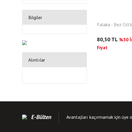
Bilgiler
Falaka - Bez Ciltli
80,50 TL
%30 İn
Fiyat
Alıntılar
E-Bülten
Avantajları kaçırmamak için üye o