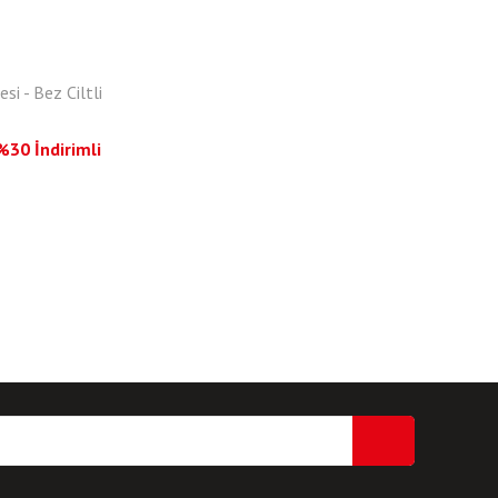
si - Bez Ciltli
%30 İndirimli