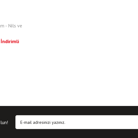
m - Nils ve
İndirimli
lun!