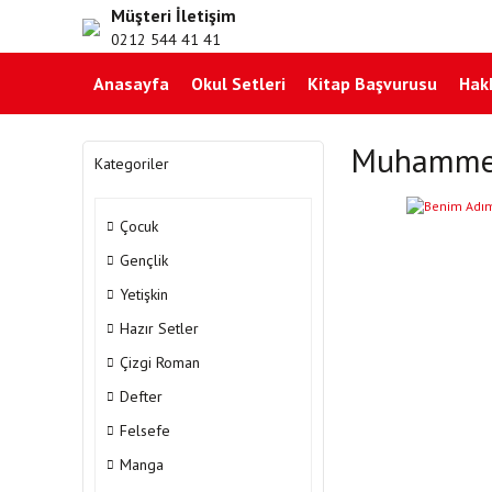
Müşteri İletişim
0212 544 41 41
Anasayfa
Okul Setleri
Kitap Başvurusu
Hak
Muhammed
Kategoriler
Çocuk
Gençlik
Yetişkin
Hazır Setler
Çizgi Roman
Defter
Felsefe
Manga