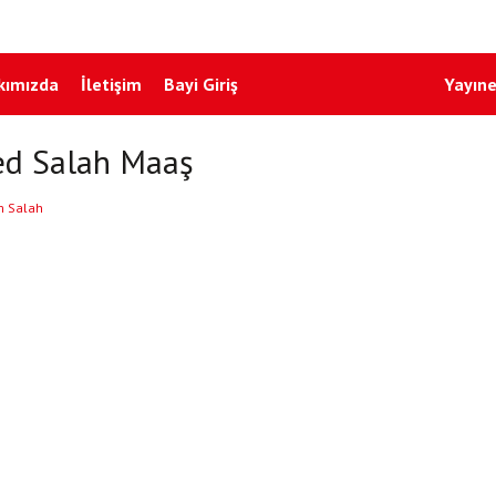
kımızda
İletişim
Bayi Giriş
Yayıne
 Salah Maaş