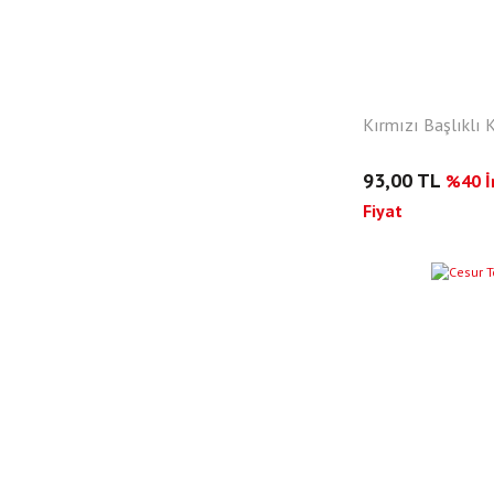
Kırmızı Başlıklı 
93,00 TL
%40 İn
Fiyat