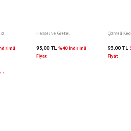
Kız
Hansel ve Gretel
Çizmeli Ked
93,00 TL
93,00 TL
dirimli
%40 İndirimli
Fiyat
Fiyat