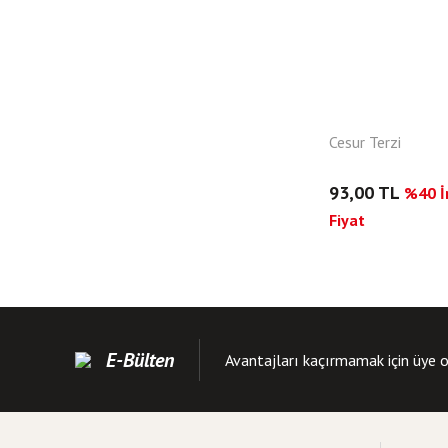
Cesur Terzi
93,00 TL
%40 İn
Fiyat
E-Bülten
Avantajları kaçırmamak için üye o