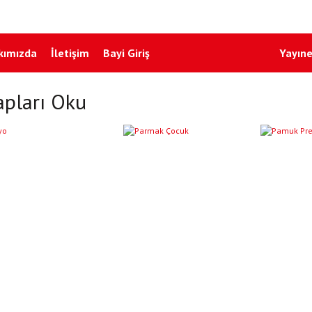
kımızda
İletişim
Bayi Giriş
Yayıne
apları Oku