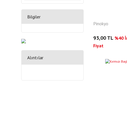
Bilgiler
Pinokyo
93,00 TL
%40 İn
Fiyat
Alıntılar