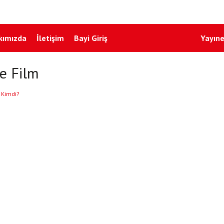
kımızda
İletişim
Bayi Giriş
Yayıne
e Film