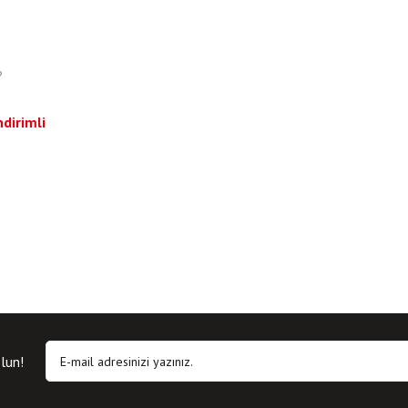
?
dirimli
lun!