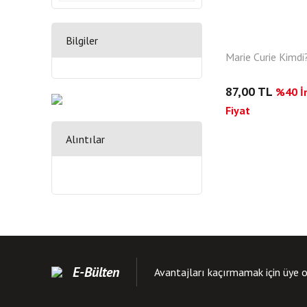
Bilgiler
Marie Curie Kimdi
87,00 TL
%40 İn
Fiyat
Alıntılar
E-Bülten
Avantajları kaçırmamak için üye o