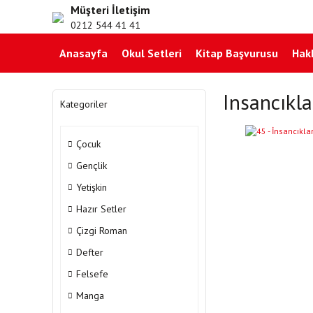
Müşteri İletişim
0212 544 41 41
Anasayfa
Okul Setleri
Kitap Başvurusu
Hak
Insancıkla
Kategoriler
Çocuk
Gençlik
Yetişkin
Hazır Setler
Çizgi Roman
Defter
Felsefe
Manga