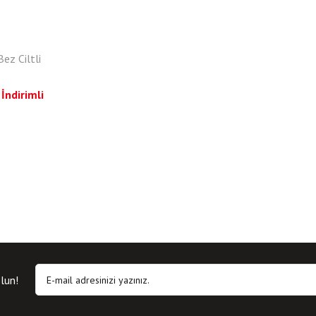
Bez Ciltli
İndirimli
lun!