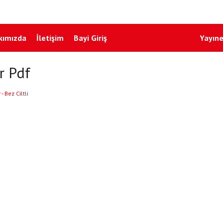
kımızda
İletişim
Bayi Giriş
Yayıne
r Pdf