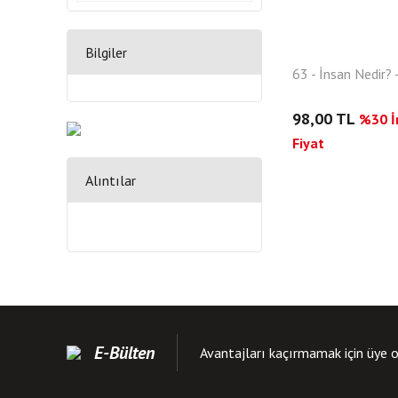
Bilgiler
63 - İnsan Nedir? -
98,00 TL
%30 İn
Fiyat
Alıntılar
E-Bülten
Avantajları kaçırmamak için üye o