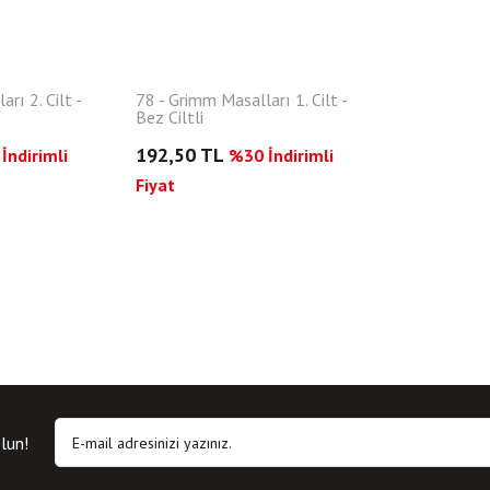
rı 2. Cilt -
78 - Grimm Masalları 1. Cilt -
Bez Ciltli
192,50 TL
İndirimli
%30 İndirimli
Fiyat
lun!