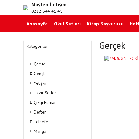
Müşteri İletişim
0212 544 41 41
Anasayfa
Okul Setleri
Kitap Başvurusu
Hak
Gerçek
Kategoriler
Çocuk
Gençlik
Yetişkin
Hazır Setler
Çizgi Roman
Defter
Felsefe
Manga