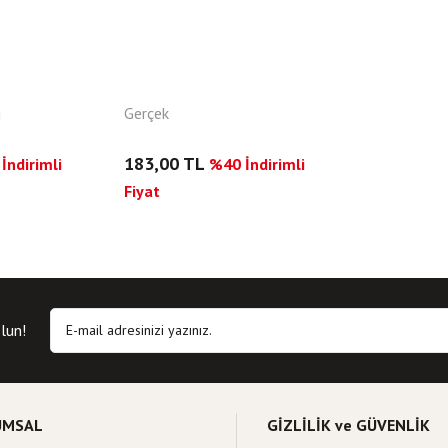
ı
Gerçek
183,00 TL
İndirimli
%40 İndirimli
Fiyat
lun!
UMSAL
GİZLİLİK ve GÜVENLİK