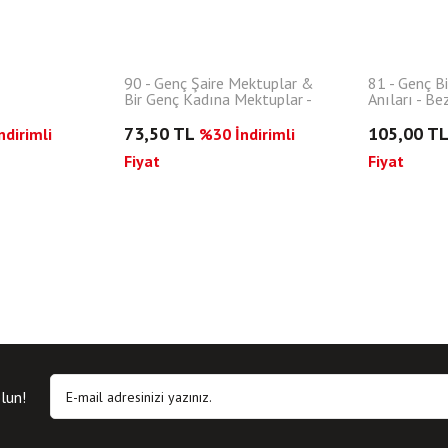
90 - Genç Şaire Mektuplar &
81 - Genç B
Bir Genç Kadına Mektuplar -
Anıları - Bez
Bez Ciltli
73,50 TL
105,00 T
dirimli
%30 İndirimli
Fiyat
Fiyat
lun!