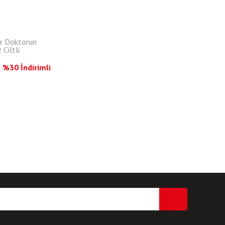
ir Doktorun
 Ciltli
L
%30 İndirimli