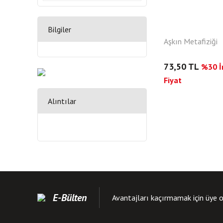
Bilgiler
Aşkın Metafiziği
73,50 TL
%30 İn
Fiyat
Alıntılar
E-Bülten
Avantajları kaçırmamak için üye o