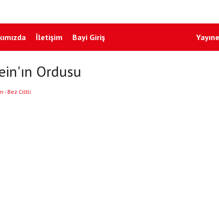
kımızda
İletişim
Bayi Giriş
Yayıne
ein'ın Ordusu