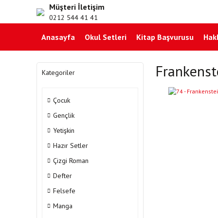
Müşteri İletişim
0212 544 41 41
Anasayfa
Okul Setleri
Kitap Başvurusu
Hak
Frankenst
Kategoriler
Çocuk
Gençlik
Yetişkin
Hazır Setler
Çizgi Roman
Defter
Felsefe
Manga