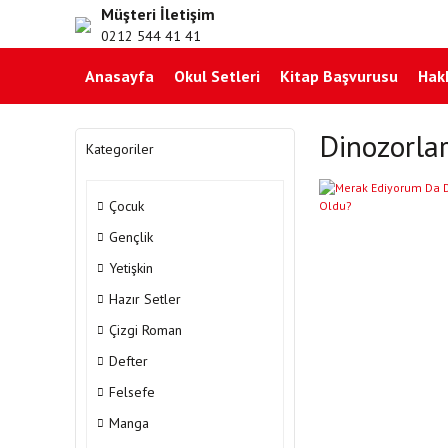
Müşteri İletişim
0212 544 41 41
Anasayfa
Okul Setleri
Kitap Başvurusu
Hak
Dinozorlarl
Kategoriler
Çocuk
Gençlik
Yetişkin
Hazır Setler
Çizgi Roman
Defter
Felsefe
Manga