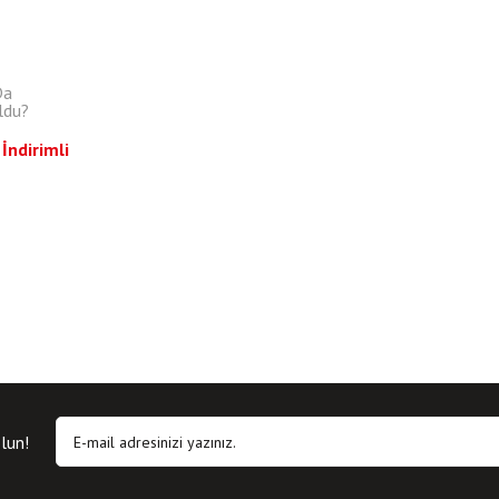
Da
ldu?
İndirimli
lun!