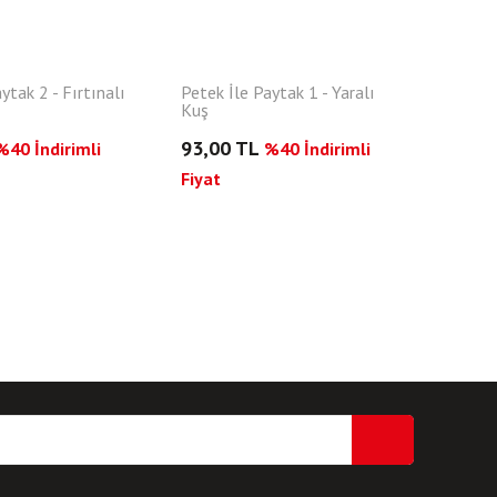
ytak 2 - Fırtınalı
Petek İle Paytak 1 - Yaralı
Kuş
93,00 TL
%40 İndirimli
%40 İndirimli
Fiyat