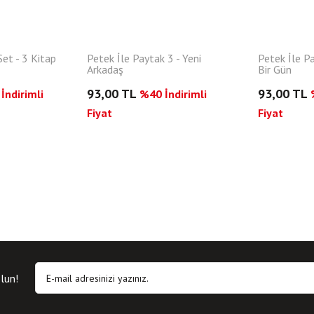
et - 3 Kitap
Petek İle Paytak 3 - Yeni
Petek İle Pa
Arkadaş
Bir Gün
93,00 TL
93,00 TL
İndirimli
%40 İndirimli
Fiyat
Fiyat
lun!