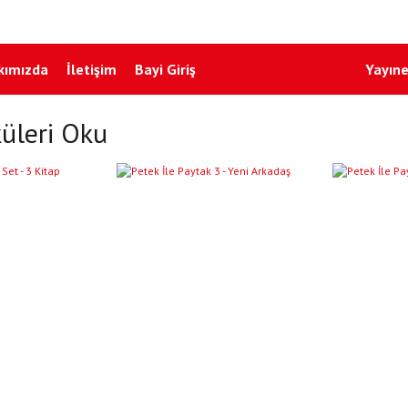
kımızda
İletişim
Bayi Giriş
Yayıne
üleri Oku