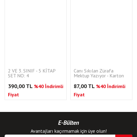
2 VE 3. SINIF - 5 KİTAP
Canı Sıkılan Zürafa
SET NO: 4
Mektup Yazıyor - Karton
Kapak
390,00 TL
87,00 TL
%40 İndirimli
%40 İndirimli
Fiyat
Fiyat
E-Bülten
Avantajları kaçırmamak için üye olun!