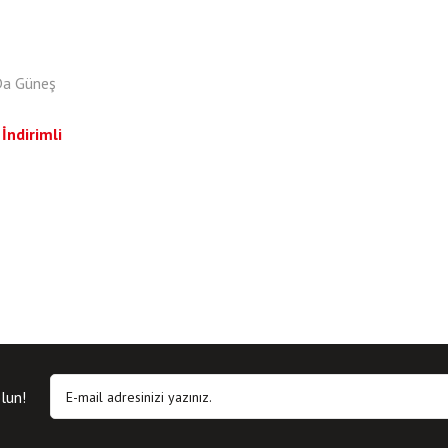
Da Güneş
İndirimli
lun!