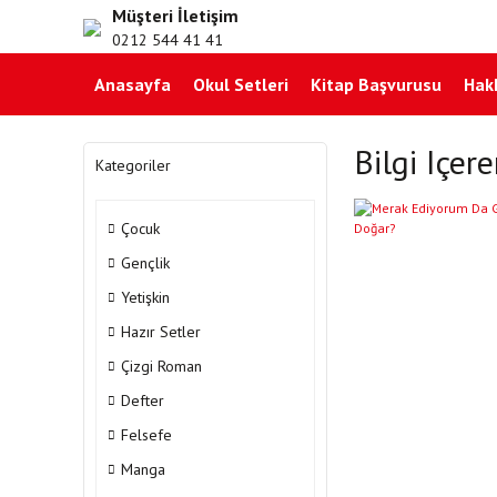
Müşteri İletişim
0212 544 41 41
Anasayfa
Okul Setleri
Kitap Başvurusu
Hak
Bilgi Içer
Kategoriler
Çocuk
Gençlik
Yetişkin
Hazır Setler
Çizgi Roman
Defter
Felsefe
Manga