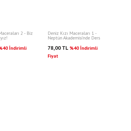
aceraları 2 - Biz
Deniz Kızı Maceraları 1 -
yız!
Neptün Akademisi’nde Ders
Başlıyor
78,00 TL
%40 İndirimli
%40 İndirimli
Fiyat