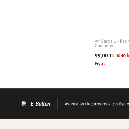
Ari Garcia 1 - Resi
Günlüğüm
99,00 TL
%40 İn
Fiyat
E-Bülten
Avantajları kaçırmamak için üye o