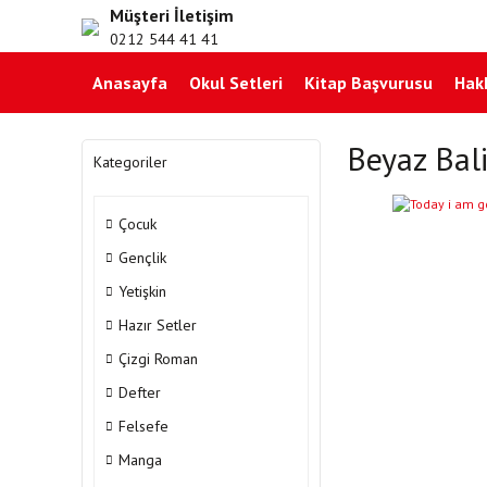
Müşteri İletişim
0212 544 41 41
Anasayfa
Okul Setleri
Kitap Başvurusu
Hak
Beyaz Bal
Kategoriler
Çocuk
Gençlik
Yetişkin
Hazır Setler
Çizgi Roman
Defter
Felsefe
Manga