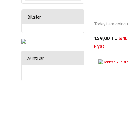
Bilgiler
Today i am going t
159,00 TL
%40 
Fiyat
Alıntılar