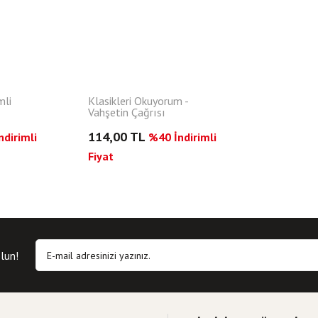
mli
Klasikleri Okuyorum -
Vahşetin Çağrısı
114,00 TL
dirimli
%40 İndirimli
Fiyat
lun!