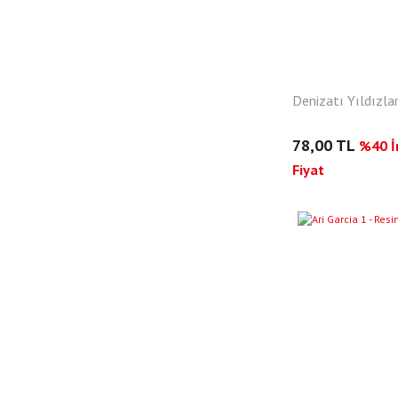
Denizatı Yıldızları
78,00 TL
%40 İn
Fiyat