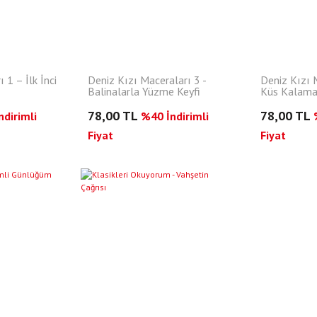
 1 – İlk İnci
Deniz Kızı Maceraları 3 -
Deniz Kızı M
Balinalarla Yüzme Keyfi
Küs Kalama
78,00 TL
78,00 TL
dirimli
%40 İndirimli
Fiyat
Fiyat