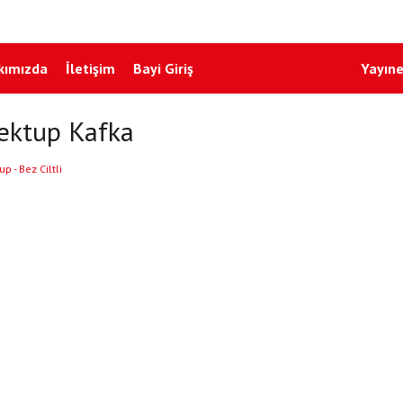
kımızda
İletişim
Bayi Giriş
Yayıne
ektup Kafka