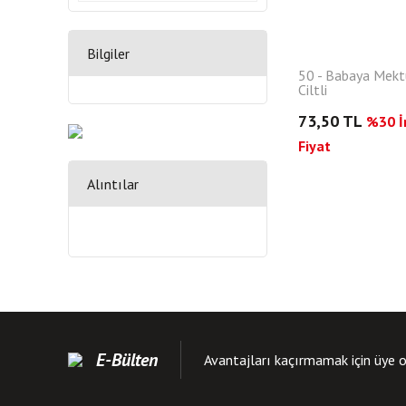
Bilgiler
50 - Babaya Mekt
Ciltli
73,50 TL
%30 İn
Fiyat
Alıntılar
E-Bülten
Avantajları kaçırmamak için üye o