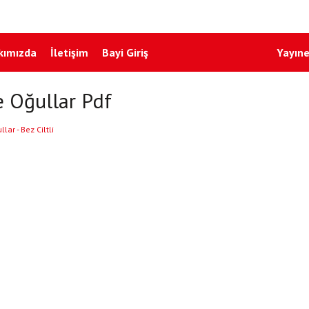
kımızda
İletişim
Bayi Giriş
Yayıne
e Oğullar Pdf