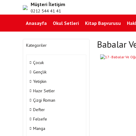
Müşteri İletişim
0212 544 41 41
Anasayfa
Okul Setleri
Kitap Başvurusu
Hak
Babalar V
Kategoriler
Çocuk
Gençlik
Yetişkin
Hazır Setler
Çizgi Roman
Defter
Felsefe
Manga