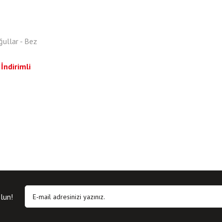
ğullar - Bez
İndirimli
lun!