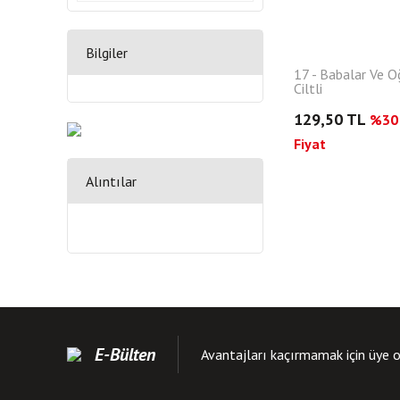
Bilgiler
17 - Babalar Ve O
Ciltli
129,50 TL
%30 
Fiyat
Alıntılar
E-Bülten
Avantajları kaçırmamak için üye o