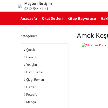
Müşteri İletişim
0212 544 41 41
Anasayfa
Okul Setleri
Kitap Başvurusu
Hak
Amok Koş
Kategoriler
Çocuk
Gençlik
Yetişkin
Hazır Setler
Çizgi Roman
Defter
Felsefe
Manga