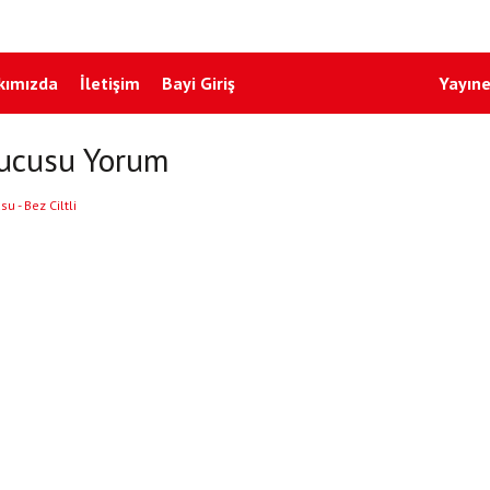
kımızda
İletişim
Bayi Giriş
Yayıne
ucusu Yorum